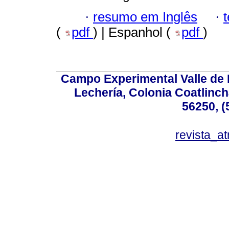
·
resumo em Inglês
·
(
pdf
) | Espanhol (
pdf
)
Campo Experimental Valle de 
Lechería, Colonia Coatlinc
56250, (
revista_