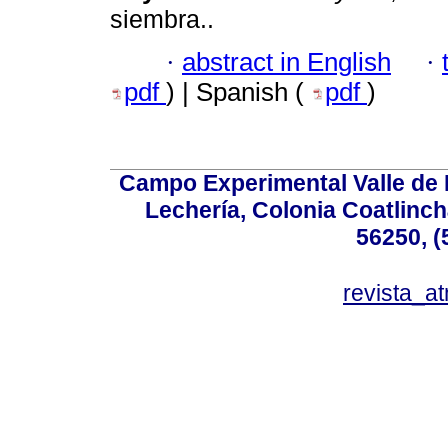
siembra..
·
abstract in English
·
pdf
) | Spanish (
pdf
)
Campo Experimental Valle de 
Lechería, Colonia Coatlinc
56250, (
revista_