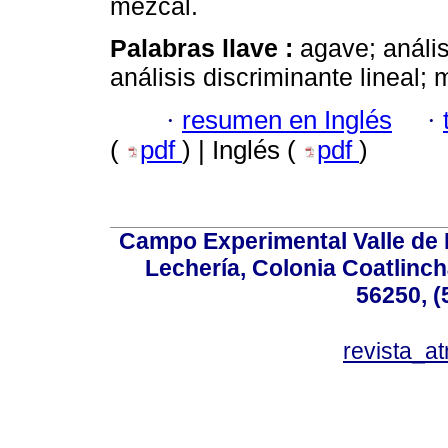
mezcal.
Palabras llave :
agave; análi
análisis discriminante lineal; 
·
resumen en Inglés
·
(
pdf
) | Inglés (
pdf
)
Campo Experimental Valle de 
Lechería, Colonia Coatlinc
56250, (
revista_