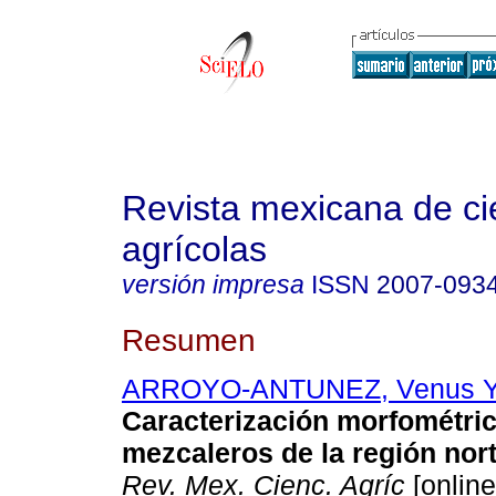
Revista mexicana de ci
agrícolas
versión impresa
ISSN
2007-093
Resumen
ARROYO-ANTUNEZ, Venus Ya
Caracterización morfométri
mezcaleros de la región nor
Rev. Mex. Cienc. Agríc
[online