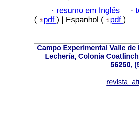
·
resumo em Inglês
·
(
pdf
) | Espanhol (
pdf
)
Campo Experimental Valle de 
Lechería, Colonia Coatlinc
56250, (
revista_