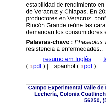
estabilidad de rendimiento en 
de Veracruz y Chiapas. En 2
productores en Veracruz, conf
Rincón Grande reúne las caract
demandan los consumidores e
Palavras-chave :
Phaseolus v
resistencia a enfermedades..
·
resumo em Inglês
·
(
pdf
) | Espanhol (
pdf
)
Campo Experimental Valle de 
Lechería, Colonia Coatlinc
56250, (