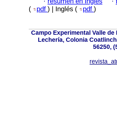
·
resumen en Inglés
·
(
pdf
) | Inglés (
pdf
)
Campo Experimental Valle de 
Lechería, Colonia Coatlinc
56250, (
revista_