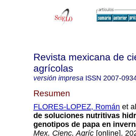
Revista mexicana de ci
agrícolas
versión impresa
ISSN
2007-093
Resumen
FLORES-LOPEZ, Román
et al
de soluciones nutritivas hi
genotipos de papa en invern
Mex. Cienc. Agríc
[online]. 202