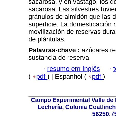
sacarosa, y en vástago, los 
sacarosa. Las silvestres tuv
gránulos de almidón que las 
superficie. La domesticación 
movilización de reservas dura
de plántulas.
Palavras-chave :
azúcares red
sustancia de reserva.
·
resumo em Inglês
·
(
pdf
) | Espanhol (
pdf
)
Campo Experimental Valle de 
Lechería, Colonia Coatlinc
56250, (