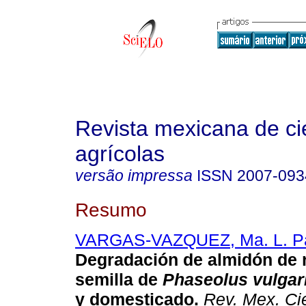
Revista mexicana de ci
agrícolas
versão impressa
ISSN
2007-093
Resumo
VARGAS-VAZQUEZ, Ma. L. Pat
Degradación de almidón de r
semilla de
Phaseolus vulgar
y domesticado.
Rev. Mex. Cie