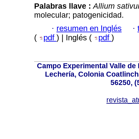
Palabras llave :
Allium sativ
molecular; patogenicidad.
·
resumen en Inglés
·
(
pdf
) | Inglés (
pdf
)
Campo Experimental Valle de 
Lechería, Colonia Coatlinc
56250, (
revista_