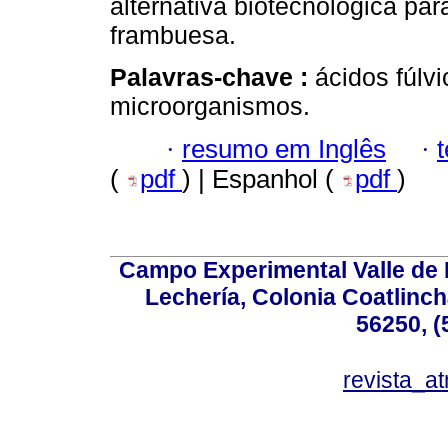
alternativa biotecnológica para
frambuesa.
Palavras-chave :
ácidos fúlv
microorganismos.
·
resumo em Inglês
·
(
pdf
) | Espanhol (
pdf
)
Campo Experimental Valle de 
Lechería, Colonia Coatlinc
56250, (
revista_