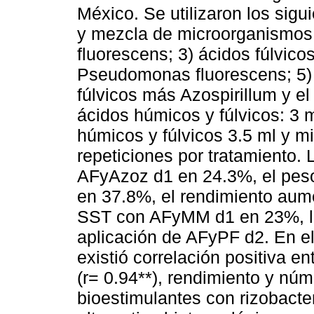
México. Se utilizaron los sigu
y mezcla de microorganismos
fluorescens; 3) ácidos fúlvicos
Pseudomonas fluorescens; 5)
fúlvicos más Azospirillum y el
ácidos húmicos y fúlvicos: 3 
húmicos y fúlvicos 3.5 ml y m
repeticiones por tratamiento. 
AFyAzoz d1 en 24.3%, el peso
en 37.8%, el rendimiento aum
SST con AFyMM d1 en 23%, la
aplicación de AFyPF d2. En el
existió correlación positiva en
(r= 0.94**), rendimiento y núm
bioestimulantes con rizobact