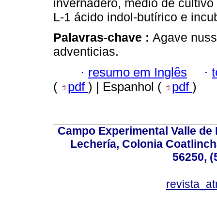
invernadero, medio de cultivo
L-1 ácido indol-butírico e inc
Palavras-chave :
Agave nuss
adventicias.
·
resumo em Inglês
·
(
pdf
) | Espanhol (
pdf
)
Campo Experimental Valle de 
Lechería, Colonia Coatlinc
56250, (
revista_