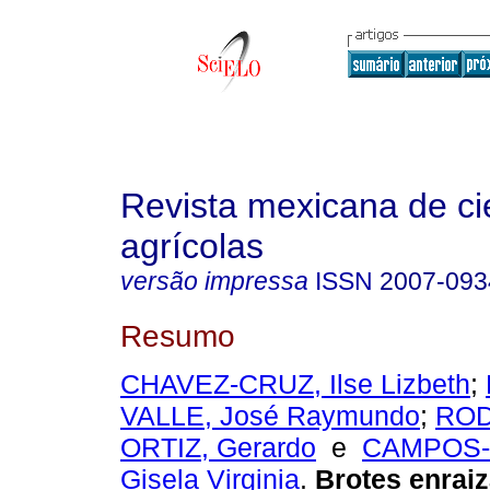
Revista mexicana de ci
agrícolas
versão impressa
ISSN
2007-093
Resumo
CHAVEZ-CRUZ, Ilse Lizbeth
;
VALLE, José Raymundo
;
ROD
ORTIZ, Gerardo
e
CAMPOS-
Gisela Virginia
.
Brotes enrai