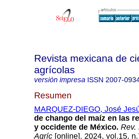
Revista mexicana de ci
agrícolas
versión impresa
ISSN
2007-093
Resumen
MARQUEZ-DIEGO, José Jes
de chango del maíz en las r
y occidente de México.
Rev. 
Agríc
[online]. 2024, vol.15, n