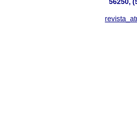
56250, (
revista_