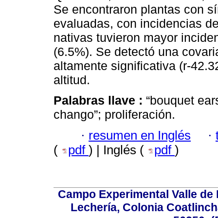
Se encontraron plantas con s
evaluadas, con incidencias d
nativas tuvieron mayor incide
(6.5%). Se detectó una covari
altamente significativa (r-42.3
altitud.
Palabras llave :
“bouquet ear
chango”; proliferación.
·
resumen en Inglés
·
(
pdf
) | Inglés (
pdf
)
Campo Experimental Valle de 
Lechería, Colonia Coatlinc