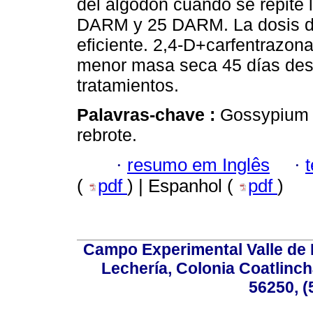
del algodón cuando se repite l
DARM y 25 DARM. La dosis de
eficiente. 2,4-D+carfentrazon
menor masa seca 45 días desp
tratamientos.
Palavras-chave :
Gossypium h
rebrote.
·
resumo em Inglês
·
(
pdf
) | Espanhol (
pdf
)
Campo Experimental Valle de 
Lechería, Colonia Coatlinc
56250, (