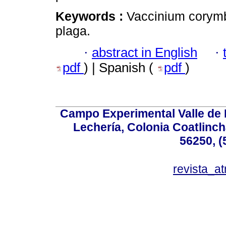
Keywords :
Vaccinium corymb
plaga.
·
abstract in English
·
pdf
) | Spanish (
pdf
)
Campo Experimental Valle de 
Lechería, Colonia Coatlinc
56250, (
revista_