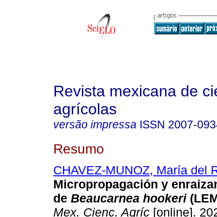
Revista mexicana de ci
agrícolas
versão impressa
ISSN
2007-093
Resumo
CHAVEZ-MUNOZ, María del R
Micropropagación y enraiz
de
Beaucarnea hookeri
(LEM
Mex. Cienc. Agríc
[online]. 202