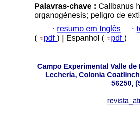
Palavras-chave :
Calibanus h
organogénesis; peligro de ext
·
resumo em Inglês
·
(
pdf
) | Espanhol (
pdf
)
Campo Experimental Valle de 
Lechería, Colonia Coatlinc
56250, (
revista_