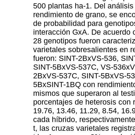
500 plantas ha-1. Del análisi
rendimiento de grano, se encon
de probabilidad para genotipos
interacción GxA. De acuerdo c
28 genotipos fueron caracteri
varietales sobresalientes en r
fueron: SINT-2BxVS-536, SI
SINT-5BxVS-537C, VS-536xV
2BxVS-537C, SINT-5BxVS-53
5BxSINT-1BQ con rendimiento 
mismos que superaron al testi
porcentajes de heterosis con r
19.76, 13.46, 11.29, 8.54, 16.
cada híbrido, respectivament
t, las cruzas varietales regis