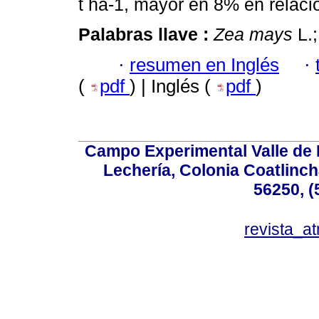
t ha-1, mayor en 8% en relació
Palabras llave :
Zea mays
L.;
·
resumen en Inglés
·
(
pdf
) | Inglés (
pdf
)
Campo Experimental Valle de 
Lechería, Colonia Coatlinc
56250, (
revista_