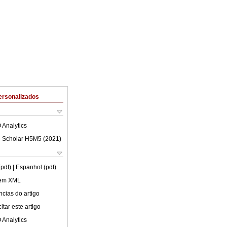
ersonalizados
 Analytics
 Scholar H5M5 (
2021
)
(pdf)
| Espanhol (pdf)
 em XML
cias do artigo
tar este artigo
 Analytics