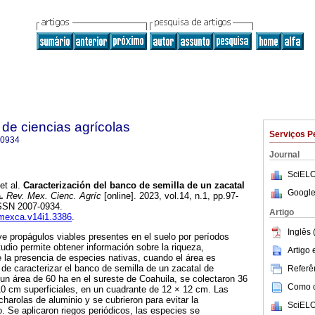
de ciencias agrícolas
Serviços P
-0934
Journal
SciELO
et al.
Caracterización del banco de semilla de un zacatal
Google
.
Rev. Mex. Cienc. Agríc
[online]. 2023, vol.14, n.1, pp.97-
ISSN 2007-0934.
Artigo
emexca.v14i1.3386
.
Inglês 
ye propágulos viables presentes en el suelo por períodos
tudio permite obtener información sobre la riqueza,
Artigo
 la presencia de especies nativas, cuando el área es
 de caracterizar el banco de semilla de un zacatal de
Referên
un área de 60 ha en el sureste de Coahuila, se colectaron 36
Como ci
10 cm superficiales, en un cuadrante de 12 × 12 cm. Las
harolas de aluminio y se cubrieron para evitar la
SciELO
o. Se aplicaron riegos periódicos, las especies se