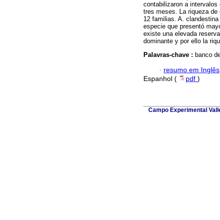
contabilizaron a intervalos
tres meses. La riqueza de
12 familias. A. clandestina
especie que presentó mayor
existe una elevada reserva
dominante y por ello la riq
Palavras-chave :
banco de
·
resumo em Inglês
Espanhol (
pdf
)
Campo Experimental Valle