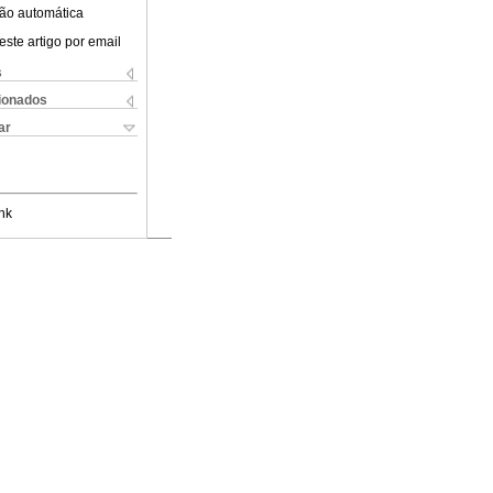
ão automática
este artigo por email
s
cionados
ar
nk