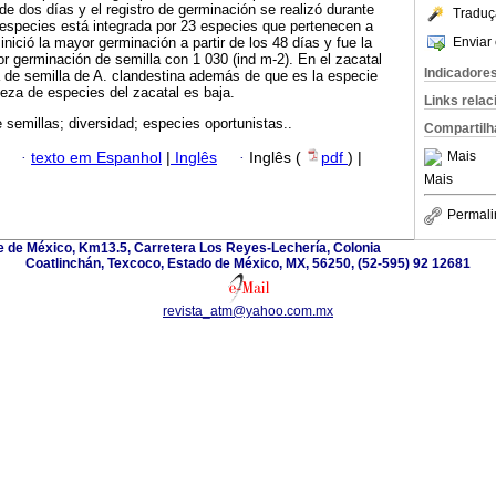
 de dos días y el registro de germinación se realizó durante
Traduç
 especies está integrada por 23 especies que pertenecen a
Enviar 
 inició la mayor germinación a partir de los 48 días y fue la
 germinación de semilla con 1 030 (ind m-2). En el zacatal
Indicadore
 de semilla de A. clandestina además de que es la especie
ueza de especies del zacatal es baja.
Links rela
 semillas; diversidad; especies oportunistas..
Compartilh
Mais
·
texto em Espanhol
|
Inglês
·
Inglês (
pdf
) |
Mais
Permali
 de México, Km13.5, Carretera Los Reyes-Lechería, Colonia
Coatlinchán, Texcoco, Estado de México, MX, 56250, (52-595) 92 12681
revista_atm@yahoo.com.mx