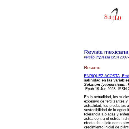
Revista mexicana 
versão impressa
ISSN
2007
Resumo
ENRIQUEZ-ACOSTA, Emma
salinidad en las variable
Solanum lycopersicum
.
R
Epub 19-Jun-2023. ISSN
En la actualidad, los suelo
excesivo de fertilizantes y
actualidad, los productos a
sostenibilidad de la agricu
tolerancia a plagas y enfe
actúa contra el estrés hídri
efecto del silicio como ate
crecimiento inicial de plánt