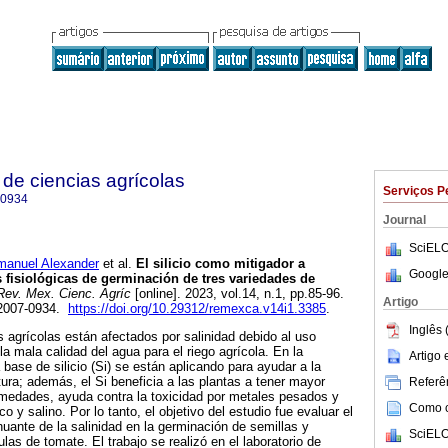
de ciencias agrícolas
Serviços P
-0934
Journal
SciELO
nuel Alexander
et al.
El silicio como mitigador a
Google
s fisiológicas de germinación de tres variedades de
ev. Mex. Cienc. Agríc
[online]. 2023, vol.14, n.1, pp.85-96.
Artigo
 2007-0934.
https://doi.org/10.29312/remexca.v14i1.3385
.
Inglês 
s agrícolas están afectados por salinidad debido al uso
 la mala calidad del agua para el riego agrícola. En la
Artigo
 base de silicio (Si) se están aplicando para ayudar a la
ltura; además, el Si beneficia a las plantas a tener mayor
Referên
rmedades, ayuda contra la toxicidad por metales pesados y
Como ci
co y salino. Por lo tanto, el objetivo del estudio fue evaluar el
nuante de la salinidad en la germinación de semillas y
SciELO
ulas de tomate. El trabajo se realizó en el laboratorio de