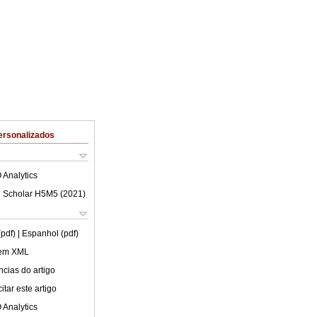
ersonalizados
 Analytics
 Scholar H5M5 (
2021
)
(pdf)
| Espanhol (pdf)
 em XML
cias do artigo
tar este artigo
 Analytics