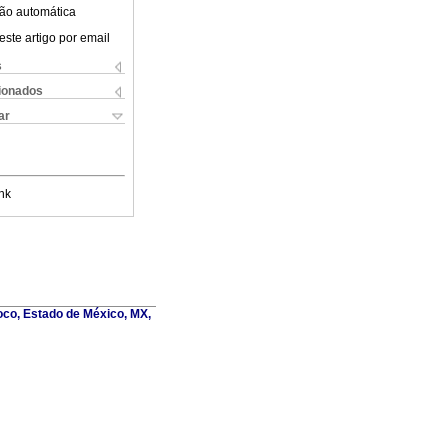
ão automática
este artigo por email
s
cionados
ar
nk
oco, Estado de México, MX,