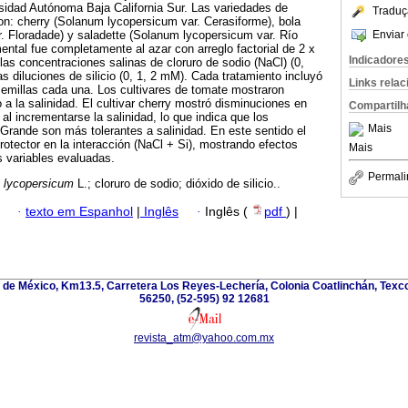
idad Autónoma Baja California Sur. Las variedades de
Traduç
n: cherry (Solanum lycopersicum var. Cerasiforme), bola
Enviar 
. Floradade) y saladette (Solanum lycopersicum var. Río
ental fue completamente al azar con arreglo factorial de 2 x
Indicadore
 las concentraciones salinas de cloruro de sodio (NaCl) (0,
as diluciones de silicio (0, 1, 2 mM). Cada tratamiento incluyó
Links rela
semillas cada una. Los cultivares de tomate mostraron
 a la salinidad. El cultivar cherry mostró disminuciones en
Compartilh
al incrementarse la salinidad, lo que indica que los
Mais
 Grande son más tolerantes a salinidad. En este sentido el
protector en la interacción (NaCl + Si), mostrando efectos
Mais
s variables evaluadas.
Permali
 lycopersicum
L.; cloruro de sodio; dióxido de silicio..
·
texto em Espanhol
|
Inglês
·
Inglês (
pdf
) |
de México, Km13.5, Carretera Los Reyes-Lechería, Colonia Coatlinchán, Texc
56250, (52-595) 92 12681
revista_atm@yahoo.com.mx