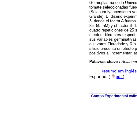
Germoplasma de la Univers
tomate seleccionadas fuero
(Solanum lycopersicum var
Grande). El diseño experim
3, donde el factor A fueron
25, 50 mM) y el factor B, l
cuatro repeticiones de 25 
efectos diferentes respecto
sus variables germinativas 
cultivares Floradade y Río
silicio presentó un efecto 
positivos al incrementar la
Palavras-chave :
Solanum
·
resumo em Inglês
Espanhol (
pdf
)
Campo Experimental Valle 