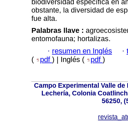
biodiversidad específica en a
obstante, la diversidad de es
fue alta.
Palabras llave :
agroecosiste
entomofauna; hortalizas.
·
resumen en Inglés
·
(
pdf
) | Inglés (
pdf
)
Campo Experimental Valle de 
Lechería, Colonia Coatlinc
56250, (
revista_