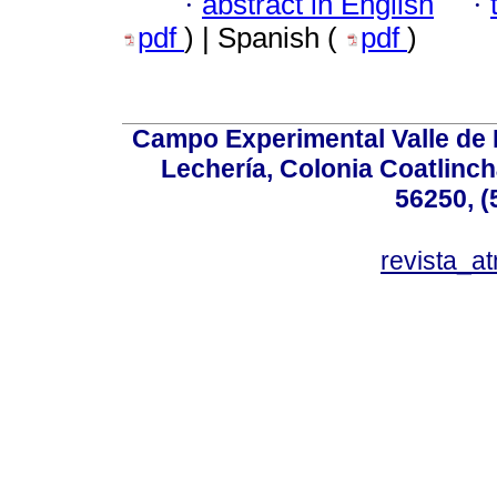
·
abstract in English
·
pdf
) | Spanish (
pdf
)
Campo Experimental Valle de 
Lechería, Colonia Coatlinc
56250, (
revista_