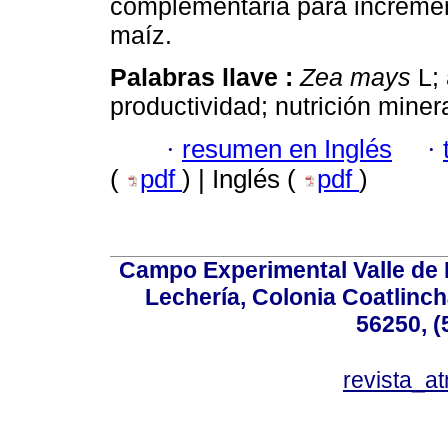
complementaria para incremen
maíz.
Palabras llave :
Zea mays
L; 
productividad; nutrición minera
·
resumen en Inglés
·
(
pdf
) | Inglés (
pdf
)
Campo Experimental Valle de 
Lechería, Colonia Coatlinc
56250, (
revista_