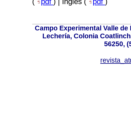
(
pdf
) | Inglés (
pdf
)
Campo Experimental Valle de 
Lechería, Colonia Coatlinc
56250, (
revista_