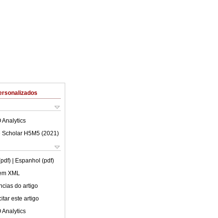
ersonalizados
 Analytics
 Scholar H5M5 (
2021
)
(pdf)
| Espanhol (pdf)
 em XML
cias do artigo
tar este artigo
 Analytics