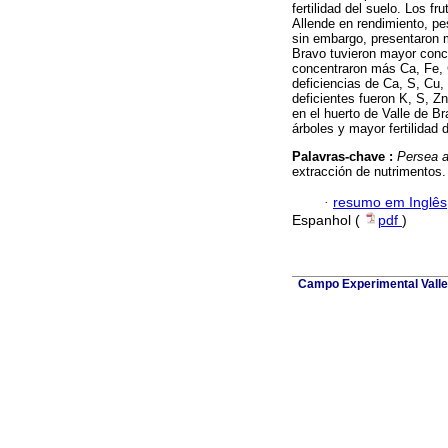
fertilidad del suelo. Los f
Allende en rendimiento, pe
sin embargo, presentaron 
Bravo tuvieron mayor conce
concentraron más Ca, Fe, 
deficiencias de Ca, S, Cu,
deficientes fueron K, S, Z
en el huerto de Valle de Br
árboles y mayor fertilidad d
Palavras-chave :
Persea 
extracción de nutrimentos.
·
resumo em Inglês
Espanhol (
pdf
)
Campo Experimental Valle 