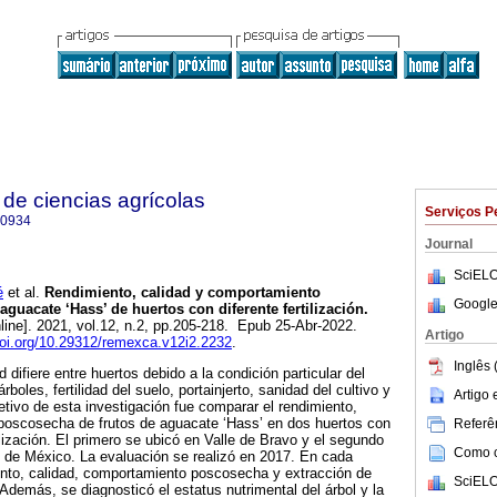
de ciencias agrícolas
Serviços P
-0934
Journal
SciELO
é
et al.
Rendimiento, calidad y comportamiento
Google
guacate ‘Hass’ de huertos con diferente fertilización.
line]. 2021, vol.12, n.2, pp.205-218. Epub 25-Abr-2022.
Artigo
doi.org/10.29312/remexca.v12i2.2232
.
Inglês 
d difiere entre huertos debido a la condición particular del
rboles, fertilidad del suelo, portainjerto, sanidad del cultivo y
Artigo
tivo de esta investigación fue comparar el rendimiento,
poscosecha de frutos de aguacate ‘Hass’ en dos huertos con
Referên
ilización. El primero se ubicó en Valle de Bravo y el segundo
Como ci
o de México. La evaluación se realizó en 2017. En cada
ento, calidad, comportamiento poscosecha y extracción de
SciELO
 Además, se diagnosticó el estatus nutrimental del árbol y la