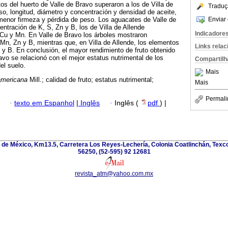
rutos del huerto de Valle de Bravo superaron a los de Villa de
Traduç
so, longitud, diámetro y concentración y densidad de aceite,
Enviar 
menor firmeza y pérdida de peso. Los aguacates de Valle de
ntración de K, S, Zn y B, los de Villa de Allende
Indicadore
Cu y Mn. En Valle de Bravo los árboles mostraron
 Mn, Zn y B, mientras que, en Villa de Allende, los elementos
Links rela
n y B. En conclusión, el mayor rendimiento de fruto obtenido
avo se relacionó con el mejor estatus nutrimental de los
Compartilh
el suelo.
Mais
americana
Mill.; calidad de fruto; estatus nutrimental;
Mais
Permali
·
texto em Espanhol
|
Inglês
·
Inglês (
pdf
) |
de México, Km13.5, Carretera Los Reyes-Lechería, Colonia Coatlinchán, Texc
56250, (52-595) 92 12681
revista_atm@yahoo.com.mx