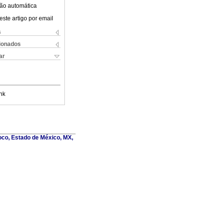
ão automática
este artigo por email
s
cionados
ar
nk
oco, Estado de México, MX,