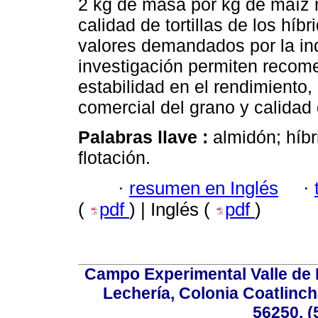
2 kg de masa por kg de maíz n
calidad de tortillas de los hí
valores demandados por la ind
investigación permiten recome
estabilidad en el rendimiento
comercial del grano y calidad d
Palabras llave :
almidón; híbr
flotación.
·
resumen en Inglés
·
(
pdf
) | Inglés (
pdf
)
Campo Experimental Valle de 
Lechería, Colonia Coatlinc
56250, (