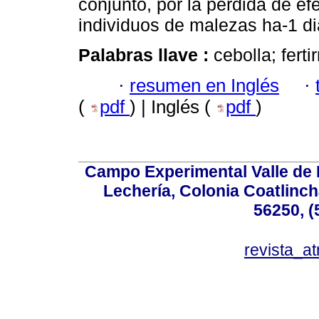
conjunto, por la pérdida de e
individuos de malezas ha-1 di
Palabras llave :
cebolla; ferti
·
resumen en Inglés
·
(
pdf
) | Inglés (
pdf
)
Campo Experimental Valle de 
Lechería, Colonia Coatlinc
56250, (
revista_