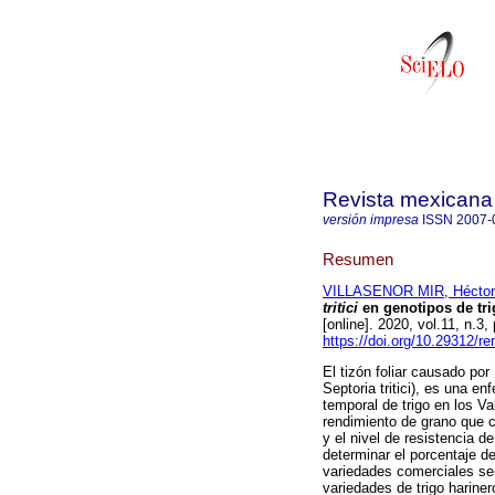
Revista mexicana 
versión impresa
ISSN
2007-
Resumen
VILLASENOR MIR, Héctor
tritici
en genotipos de tri
[online]. 2020, vol.11, n
https://doi.org/10.29312/r
El tizón foliar causado po
Septoria tritici), es una 
temporal de trigo en los Va
rendimiento de grano que c
y el nivel de resistencia d
determinar el porcentaje de
variedades comerciales se
variedades de trigo hariner