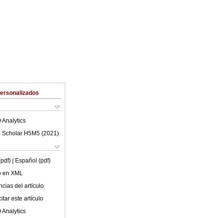
Personalizados
 Analytics
 Scholar H5M5 (
2021
)
(pdf)
| Español (pdf)
lo en XML
cias del artículo
tar este artículo
 Analytics