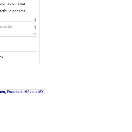
ción automática
artículo por email
s
cionados
nk
oco, Estado de México, MX,