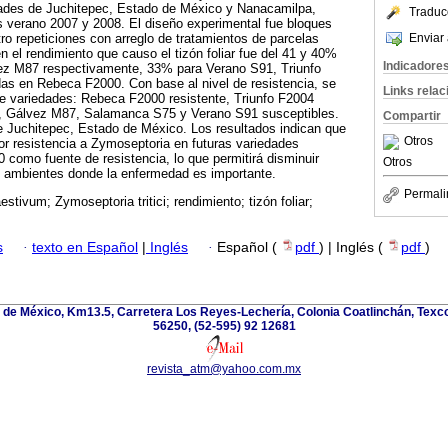
dades de Juchitepec, Estado de México y Nanacamilpa,
Traduc
os verano 2007 y 2008. El diseño experimental fue bloques
Enviar 
ro repeticiones con arreglo de tratamientos de parcelas
n el rendimiento que causo el tizón foliar fue del 41 y 40%
Indicadore
z M87 respectivamente, 33% para Verano S91, Triunfo
s en Rebeca F2000. Con base al nivel de resistencia, se
Links rela
de variedades: Rebeca F2000 resistente, Triunfo F2004
, Gálvez M87, Salamanca S75 y Verano S91 susceptibles.
Compartir
ue Juchitepec, Estado de México. Los resultados indican que
Otros
r resistencia a Zymoseptoria en futuras variedades
como fuente de resistencia, lo que permitirá disminuir
Otros
n ambientes donde la enfermedad es importante.
Permali
estivum; Zymoseptoria tritici; rendimiento; tizón foliar;
s
·
texto en Español
|
Inglés
·
Español (
pdf
) | Inglés (
pdf
)
de México, Km13.5, Carretera Los Reyes-Lechería, Colonia Coatlinchán, Texc
56250, (52-595) 92 12681
revista_atm@yahoo.com.mx