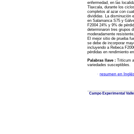
enfermedad, en las locali
Tlaxcala, durante los cicl
completos al azar con cuat
divididas. La disminución e
en Salamanca S75 y Gálve
F2004 24% y 9% de pérdida
determinaron tres grupos 
moderadamente resistente
El mejor sitio de prueba f
se debe de incorporar mayo
incluyendo a Rebeca F2000 
pérdidas en rendimiento e
Palabras llave :
Triticum a
variedades susceptibles.
·
resumen en Inglé
Campo Experimental Valle 