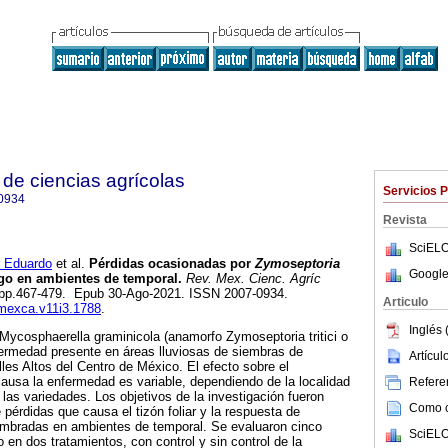
de ciencias agrícolas
Servicios 
0934
Revista
SciELO
 Eduardo
et al.
Pérdidas ocasionadas por
Zymo
s
eptoria
Google
go en ambientes de temporal.
Rev. Mex. Cienc. Agríc
.3, pp.467-479. Epub 30-Ago-2021. ISSN 2007-0934.
Articulo
emexca.v11i3.1788
.
Inglés 
r Mycosphaerella graminicola (anamorfo Zymoseptoria tritici o
enfermedad presente en áreas lluviosas de siembras de
Artícu
lles Altos del Centro de México. El efecto sobre el
ausa la enfermedad es variable, dependiendo de la localidad
Referen
e las variedades. Los objetivos de la investigación fueron
Como ci
 pérdidas que causa el tizón foliar y la respuesta de
mbradas en ambientes de temporal. Se evaluaron cinco
SciELO
o en dos tratamientos, con control y sin control de la