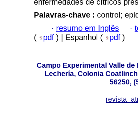
enfermedades de cítricos pre
Palavras-chave :
control; ep
·
resumo em Inglês
·
(
pdf
) | Espanhol (
pdf
)
Campo Experimental Valle de 
Lechería, Colonia Coatlinc
56250, (
revista_