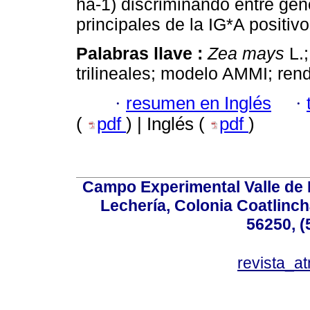
ha-1) discriminando entre ge
principales de la IG*A positivo
Palabras llave :
Zea mays
L.;
trilineales; modelo AMMI; ren
·
resumen en Inglés
·
(
pdf
) | Inglés (
pdf
)
Campo Experimental Valle de 
Lechería, Colonia Coatlinc
56250, (
revista_