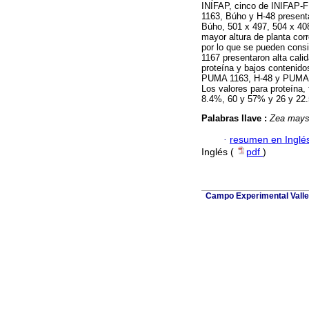
INIFAP, cinco de INIFAP
1163, Búho y H-48 present
Búho, 501 x 497, 504 x 40
mayor altura de planta co
por lo que se pueden cons
1167 presentaron alta calid
proteína y bajos contenidos
PUMA 1163, H-48 y PUMA 11
Los valores para proteína, 
8.4%, 60 y 57% y 26 y 22
Palabras llave :
Zea may
·
resumen en Inglé
Inglés (
pdf
)
Campo Experimental Valle 