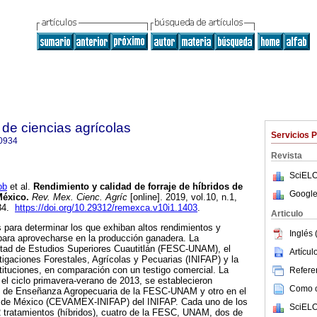
de ciencias agrícolas
Servicios 
0934
Revista
SciELO
ob
et al.
Rendimiento y calidad de forraje de híbridos de
Google
México.
Rev. Mex. Cienc. Agríc
[online]. 2019, vol.10, n.1,
934.
https://doi.org/10.29312/remexca.v10i1.1403
.
Articulo
 para determinar los que exhiban altos rendimientos y
Inglés 
 para aprovecharse en la producción ganadera. La
ltad de Estudios Superiores Cuautitlán (FESC-UNAM), el
Artícu
stigaciones Forestales, Agrícolas y Pecuarias (INIFAP) y la
ituciones, en comparación con un testigo comercial. La
Referen
 el ciclo primavera-verano de 2013, se establecieron
Como ci
o de Enseñanza Agropecuaria de la FESC-UNAM y otro en el
 de México (CEVAMEX-INIFAP) del INIFAP. Cada uno de los
SciELO
 tratamientos (híbridos), cuatro de la FESC, UNAM, dos de