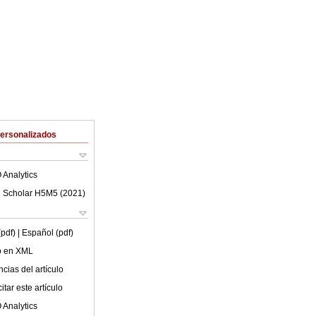
Personalizados
 Analytics
 Scholar H5M5 (
2021
)
(pdf)
| Español (pdf)
lo en XML
cias del artículo
tar este artículo
 Analytics