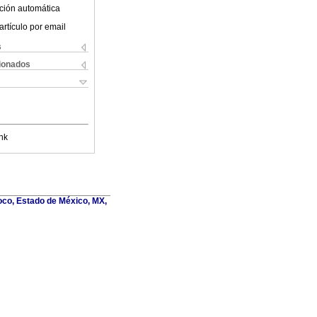
ción automática
artículo por email
s
cionados
nk
oco, Estado de México, MX,