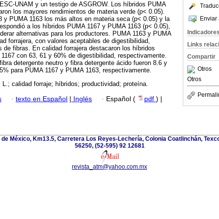
-FESC-UNAM y un testigo de ASGROW. Los híbridos PUMA
Traduc
aron los mayores rendimientos de materia verde (p< 0.05).
Enviar 
8 y PUMA 1163 los más altos en materia seca (p< 0.05) y la
rrespondió a los híbridos PUMA 1167 y PUMA 1163 (p< 0.05),
Indicadore
iderar alternativas para los productores. PUMA 1163 y PUMA
ad forrajera, con valores aceptables de digestibilidad,
Links rela
 de fibras. En calidad forrajera destacaron los híbridos
67 con 63, 61 y 60% de digestibilidad, respectivamente.
Compartir
fibra detergente neutro y fibra detergente ácido fueron 8.6 y
Otros
.5% para PUMA 1167 y PUMA 1163, respectivamente.
Otros
s
L.; calidad forraje; híbridos; productividad; proteína.
Permali
s
·
texto en Español
|
Inglés
·
Español (
pdf
) |
de México, Km13.5, Carretera Los Reyes-Lechería, Colonia Coatlinchán, Texc
56250, (52-595) 92 12681
revista_atm@yahoo.com.mx