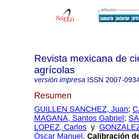
Revista mexicana de ci
agrícolas
versión impresa
ISSN
2007-093
Resumen
GUILLEN SANCHEZ, Juan
;
C
MAGANA, Santos Gabriel
;
S
LOPEZ, Carlos
y
GONZALEZ
Óscar Manuel
.
Calibración d