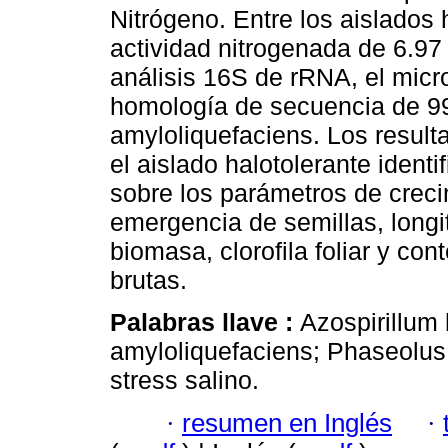
Nitrógeno. Entre los aislados 
actividad nitrogenada de 6.97 
análisis 16S de rRNA, el micr
homología de secuencia de 99
amyloliquefaciens. Los result
el aislado halotolerante ident
sobre los parámetros de creci
emergencia de semillas, longit
biomasa, clorofila foliar y con
brutas.
Palabras llave :
Azospirillum 
amyloliquefaciens; Phaseolus a
stress salino.
·
resumen en Inglés
·