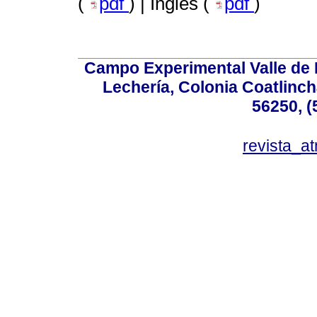
(
pdf
) | Inglés (
pdf
)
Campo Experimental Valle de 
Lechería, Colonia Coatlinc
56250, (
revista_