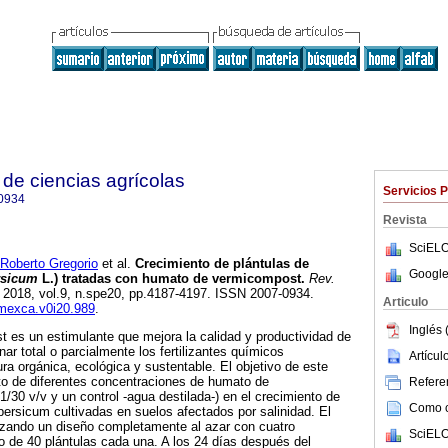
de ciencias agrícolas
Servicios 
0934
Revista
SciELO
berto Gregorio
et al.
Crecimiento de plántulas de
Google
rsicum
L.) tratadas con humato de vermicompost.
Rev.
. 2018, vol.9, n.spe20, pp.4187-4197. ISSN 2007-0934.
Articulo
emexca.v0i20.989
.
Inglés 
 es un estimulante que mejora la calidad y productividad de
nar total o parcialmente los fertilizantes químicos
Artícu
ura orgánica, ecológica y sustentable. El objetivo de este
cto de diferentes concentraciones de humato de
Referen
/30 v/v y un control -agua destilada-) en el crecimiento de
Como ci
ersicum cultivadas en suelos afectados por salinidad. El
lizando un diseño completamente al azar con cuatro
SciELO
to de 40 plántulas cada una. A los 24 días después del