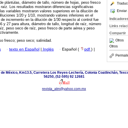
 de plántulas, diámetro de tallo, número de hojas, peso fresco
Traduc
raíz. Los resultados mostraron diferencias significativas
Enviar 
las variables mostraron valores superiores en la dilución de
diluciones 1/20 y 1/10, mostrando valores inferiores en el
Indicadore
l de incremento en la dilución de 1/30 respecto al control fue
56 y 27 para altura, diámetro de tallo, longitud de raíz, número
Links rela
aíz, peso seco de raíz, peso fresco de parte aérea y peso
ectivamente.
Compartir
Otros
so fresco; peso seco; salinidad.
Otros
s
·
texto en Español
|
Inglés
·
Español (
pdf
) |
Permali
de México, Km13.5, Carretera Los Reyes-Lechería, Colonia Coatlinchán, Texc
56250, (52-595) 92 12681
revista_atm@yahoo.com.mx