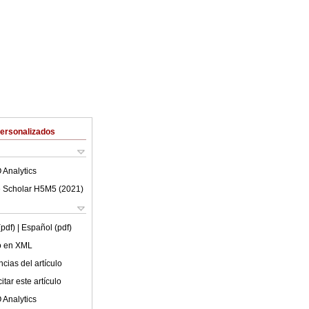
Personalizados
 Analytics
 Scholar H5M5 (
2021
)
(pdf)
| Español (pdf)
lo en XML
cias del artículo
tar este artículo
 Analytics