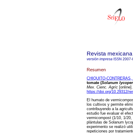
Revista mexicana 
versión impresa
ISSN
2007-
Resumen
CHIQUITO-CONTRERAS, Ro
tomate (
Solanum lycope
Mex. Cienc. Agríc
[online]
https://doi.org/10.29312/r
El humato de vermicompost
los cultivos y permite elimi
contribuyendo a la agricult
estudio fue evaluar el efe
vermicompost (1/10, 1/20, 1
plántulas de Solanum lycop
experimento se realizó uti
repeticiones por tratamien