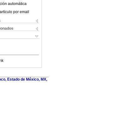
ción automática
artículo por email
s
cionados
nk
oco, Estado de México, MX,