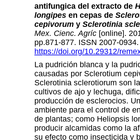
antifungica del extracto de
H
longipes
en cepas de
Sclero
cepivorum
y
Sclerotinia scl
Mex. Cienc. Agríc
[online]. 201
pp.871-877. ISSN 2007-0934
https://doi.org/10.29312/reme
La pudrición blanca y la pudri
causadas por Sclerotium cep
Sclerotinia sclerotiorum son l
cultivos de ajo y lechuga, difi
producción de esclerocios. Un
ambiente para el control de e
de plantas; como Heliopsis lon
producir alcamidas como la af
su efecto como insecticida y 