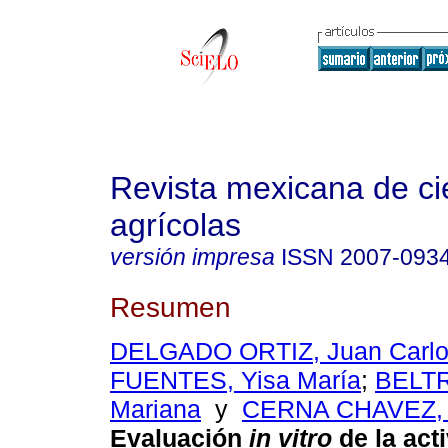
Revista mexicana de ci
agrícolas
versión impresa
ISSN
2007-093
Resumen
DELGADO ORTIZ, Juan Carl
FUENTES, Yisa María
;
BELT
Mariana
y
CERNA CHAVEZ, 
Evaluación
in vitro
de la act