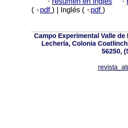
·
resumen en Inglés
·
(
pdf
) | Inglés (
pdf
)
Campo Experimental Valle de 
Lechería, Colonia Coatlinc
56250, (
revista_