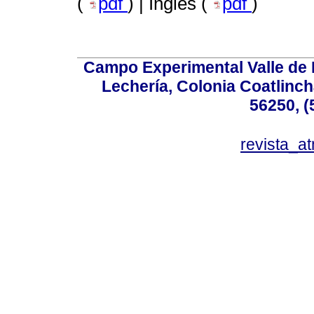
(
pdf
) | Inglés (
pdf
)
Campo Experimental Valle de 
Lechería, Colonia Coatlinc
56250, (
revista_