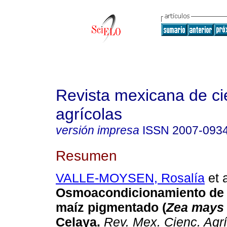
Revista mexicana de ci
agrícolas
versión impresa
ISSN
2007-093
Resumen
VALLE-MOYSEN, Rosalía
et a
Osmoacondicionamiento de 
maíz pigmentado (
Zea mays
Celaya.
Rev. Mex. Cienc. Agr