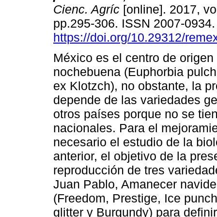
Cienc. Agríc
[online]. 2017, vol
pp.295-306. ISSN 2007-0934
https://doi.org/10.29312/reme
México es el centro de origen 
nochebuena (Euphorbia pulche
ex Klotzch), no obstante, la p
depende de las variedades g
otros países porque no se tie
nacionales. Para el mejoramie
necesario el estudio de la bio
anterior, el objetivo de la pre
reproducción de tres varieda
Juan Pablo, Amanecer navideñ
(Freedom, Prestige, Ice punch
glitter y Burgundy) para defin