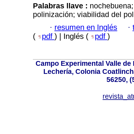
Palabras llave :
nochebuena; 
polinización; viabilidad del po
·
resumen en Inglés
·
(
pdf
) | Inglés (
pdf
)
Campo Experimental Valle de 
Lechería, Colonia Coatlinc
56250, (
revista_