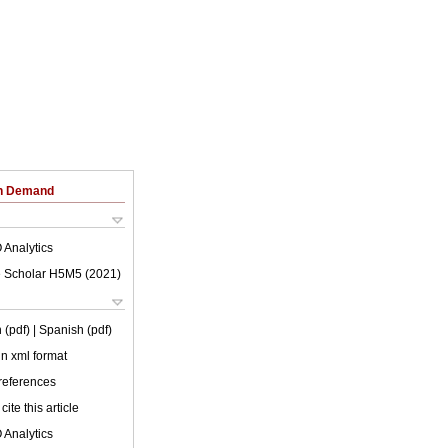
on Demand
 Analytics
 Scholar H5M5 (
2021
)
 (pdf)
| Spanish (pdf)
 in xml format
 references
cite this article
 Analytics