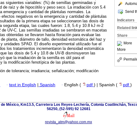
 las siguientes variables: (%) de semillas germinadas y
Automat
d de raíz y de hipocótilo y peso seco. La irradiación con 5.4
Send th
la emergencia y cantidad de plántulas normales. La
 efectos negativos en la emergencia y cantidad de plántulas
Indicators
sultados de la primera etapa se seleccionaron las dosis de
 la segunda etapa, las cuales fueron: 1.8, 5.4 y 10.8 kJ m-2
Related lin
2 de UV-C. Las semillas irradiadas se sembraron en macetas
tas obtenidas se llevaron hasta floración para evaluar las
Share
a de planta, diámetro de tallo, densidad estomática del haz y
More
y unidades SPAD. El diseño experimental utilizado fue el
dos los tratamientos incrementaron la densidad estomática
More
que las dosis de 5.4 y 10.8 de UV-B disminuyeron las
que la irradiación de la semilla es útil para el
Permali
y la modificación fenotípica de las plantas.
ión de tolerancia; irradiancia; señalización; modificación
h
·
text in English
|
Spanish
·
English (
pdf
) | Spanish (
pdf
)
de México, Km13.5, Carretera Los Reyes-Lechería, Colonia Coatlinchán, Texc
56250, (52-595) 92 12681
revista_atm@yahoo.com.mx