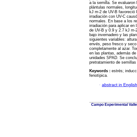
a la semilla. Se evaluaron
plántulas normales, longitu
kJ m-2 de UV-B favoreció 
irradiación con UV-C causó
normales. En base a los re
irradiación para aplicar en
de UV-B y 0.9 y 2.7 kJ m-
bajo invernadero y las plan
siguientes variables: altur
envés, peso fresco y seco 
completamente al azar. To
en las plantas, además de 
unidades SPAD. Se concluyó 
pretratamiento de semillas 
Keywords :
estrés; inducc
fenotípica.
·
abstract in Englis
Campo Experimental Valle 