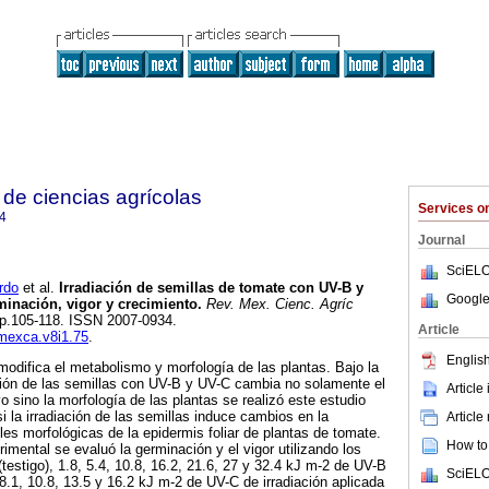
de ciencias agrícolas
Services 
4
Journal
SciELO
rdo
et al.
Irradiación de semillas de tomate con UV-B y
Google
inación, vigor y crecimiento.
Rev. Mex. Cienc. Agríc
, pp.105-118. ISSN 2007-0934.
Article
emexca.v8i1.75
.
English
odifica el metabolismo y morfología de las plantas. Bajo la
ación de las semillas con UV-B y UV-C cambia no solamente el
Article
 sino la morfología de las plantas se realizó este estudio
si la irradiación de las semillas induce cambios en la
Article
les morfológicas de la epidermis foliar de plantas de tomate.
How to 
imental se evaluó la germinación y el vigor utilizando los
(testigo), 1.8, 5.4, 10.8, 16.2, 21.6, 27 y 32.4 kJ m-2 de UV-B
SciELO
4, 8.1, 10.8, 13.5 y 16.2 kJ m-2 de UV-C de irradiación aplicada