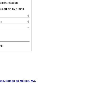
ic translation
is article by e-mail
ks
nk
oco, Estado de México, MX,