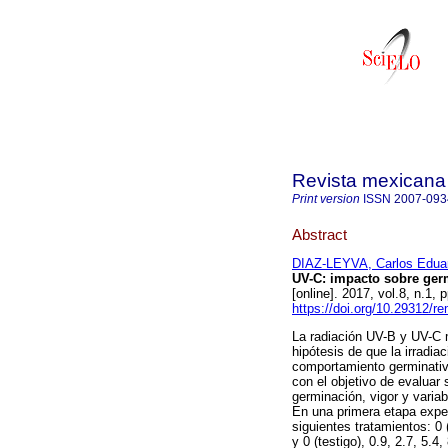
Revista mexicana 
Print version
ISSN
2007-093
Abstract
DIAZ-LEYVA, Carlos Edua
UV-C: impacto sobre germ
[online]. 2017, vol.8, n.1
https://doi.org/10.29312/r
La radiación UV-B y UV-C m
hipótesis de que la irradi
comportamiento germinativo
con el objetivo de evaluar 
germinación, vigor y variab
En una primera etapa exper
siguientes tratamientos: 0 
y 0 (testigo), 0.9, 2.7, 5.