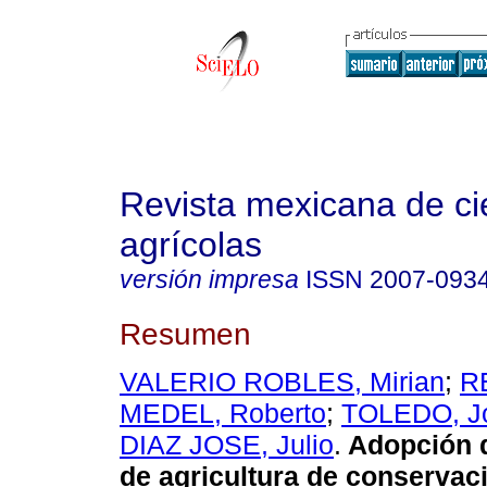
Revista mexicana de ci
agrícolas
versión impresa
ISSN
2007-093
Resumen
VALERIO ROBLES, Mirian
;
R
MEDEL, Roberto
;
TOLEDO, Jo
DIAZ JOSE, Julio
.
Adopción d
de agricultura de conservac