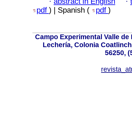
·
abstract in English
·
pdf
) | Spanish (
pdf
)
Campo Experimental Valle de 
Lechería, Colonia Coatlinc
56250, (
revista_