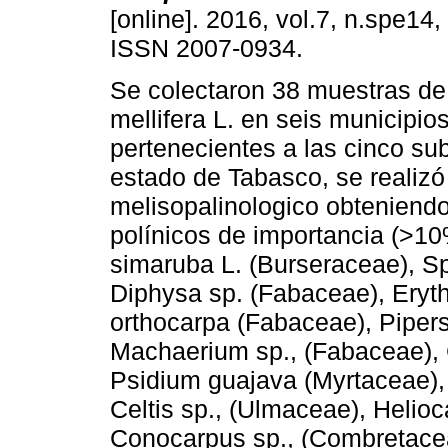
[online]. 2016, vol.7, n.spe14
ISSN 2007-0934.
Se colectaron 38 muestras de
mellifera L. en seis municipios
pertenecientes a las cinco su
estado de Tabasco, se realizó 
melisopalinologico obteniendo
polínicos de importancia (>10
simaruba L. (Burseraceae), 
Diphysa sp. (Fabaceae), Eryt
orthocarpa (Fabaceae), Pipers
Machaerium sp., (Fabaceae), 
Psidium guajava (Myrtaceae),
Celtis sp., (Ulmaceae), Helioc
Conocarpus sp., (Combretac