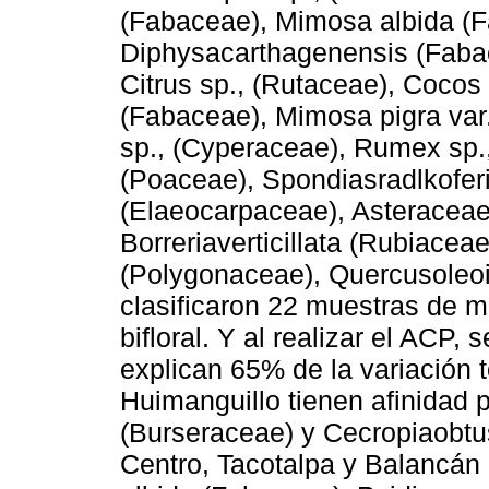
(Fabaceae), Mimosa albida (F
Diphysacarthagenensis (Fabac
Citrus sp., (Rutaceae), Cocos
(Fabaceae), Mimosa pigra var.
sp., (Cyperaceae), Rumex sp.,
(Poaceae), Spondiasradlkofer
(Elaeocarpaceae), Asteraceae
Borreriaverticillata (Rubiaceae
(Polygonaceae), Quercusoleoi
clasificaron 22 muestras de mie
bifloral. Y al realizar el ACP
explican 65% de la variación 
Huimanguillo tienen afinidad 
(Burseraceae) y Cecropiaobtu
Centro, Tacotalpa y Balancán