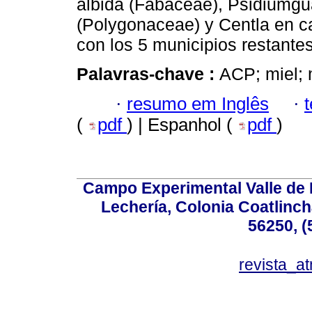
albida (Fabaceae), Psidiumgu
(Polygonaceae) y Centla en c
con los 5 municipios restantes
Palavras-chave :
ACP; miel; 
·
resumo em Inglês
·
(
pdf
) | Espanhol (
pdf
)
Campo Experimental Valle de 
Lechería, Colonia Coatlinc
56250, (
revista_