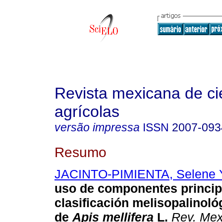
Revista mexicana de ci
agrícolas
versão impressa
ISSN
2007-093
Resumo
JACINTO-PIMIENTA, Selene Y
uso de componentes princip
clasificación melisopalinoló
de
Apis mellifera
L.
Rev. Mex.