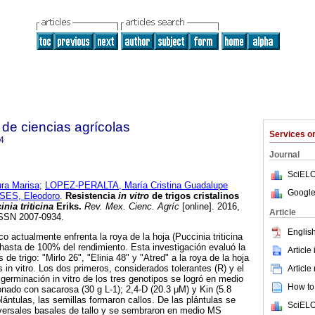
de ciencias agrícolas
Services 
4
Journal
SciELO
a Marisa
;
LOPEZ-PERALTA, María Cristina Guadalupe
Google
ES, Eleodoro
.
Resistencia
in vitro
de trigos cristalinos
inia triticina
Eriks.
Rev. Mex. Cienc. Agríc
[online]. 2016,
Article
 ISSN 2007-0934.
English
co actualmente enfrenta la roya de la hoja (Puccinia triticina
hasta de 100% del rendimiento. Esta investigación evaluó la
Article
de trigo: "Mirlo 26", "Elinia 48" y "Atred" a la roya de la hoja
n vitro. Los dos primeros, considerados tolerantes (R) y el
Article
 germinación in vitro de los tres genotipos se logró en medio
How to 
onado con sacarosa (30 g L-1); 2,4-D (20.3 μM) y Kin (5.8
ántulas, las semillas formaron callos. De las plántulas se
SciELO
versales basales de tallo y se sembraron en medio MS