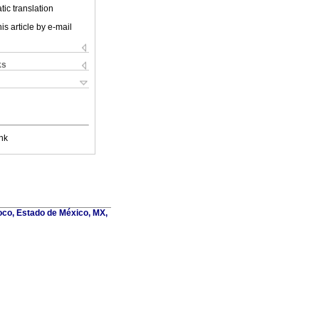
ic translation
is article by e-mail
ks
nk
oco, Estado de México, MX,