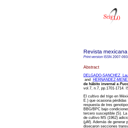
Revista mexicana 
Print version
ISSN
2007-093
Abstract
DELGADO-SANCHEZ, Laur
and
HERNANDEZ-MENES
de hábito invernal a
Pucc
vol.7, n.7, pp.1701-1714.
El cultivo del trigo en Méxi
E.) que ocasiona pérdidas 
respuesta de tres genotipos 
BBG/BPC bajo condiciones i
tercero susceptible (S). La
de cultivo MS (1962) adici
(μM). Además de generar pl
disecaron secciones trans