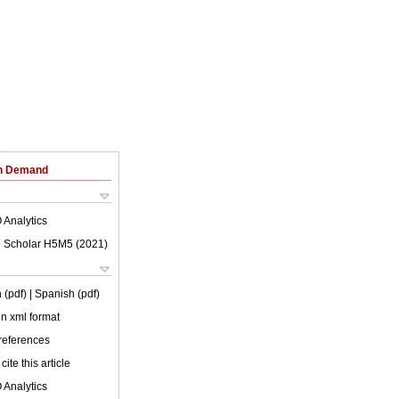
on Demand
 Analytics
 Scholar H5M5 (
2021
)
 (pdf)
| Spanish (pdf)
 in xml format
 references
cite this article
 Analytics