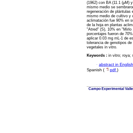
(1962) con BA (11.1 (μM) y
mismo medio se sembraron l
regeneración de plántulas 
mismo medio de cultivo y 
aclimatación fue 90% en su
de la hoja en plantas acli
"Atred" (S), 10% en "Mirlo 
porcentajes fueron de 70% 
aplicar 0.03 mg mL-1 de es
tolerancia de genotipos de 
vegetales in vitro.
Keywords :
in vitro; roya
·
abstract in Englis
Spanish (
pdf
)
Campo Experimental Valle 