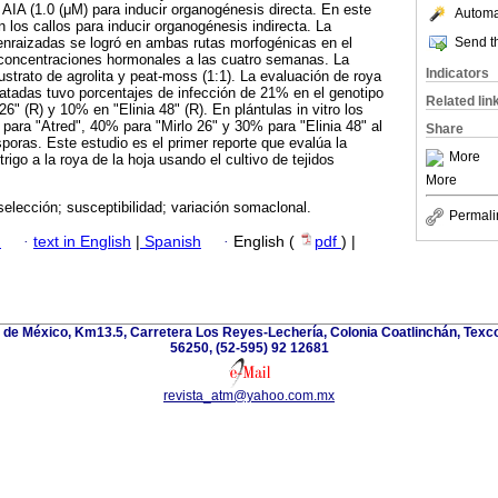
 AIA (1.0 (μM) para inducir organogénesis directa. En este
Automat
os callos para inducir organogénesis indirecta. La
Send th
enraizadas se logró en ambas rutas morfogénicas en el
concentraciones hormonales a las cuatro semanas. La
Indicators
strato de agrolita y peat-moss (1:1). La evaluación de roya
matadas tuvo porcentajes de infección de 21% en el genotipo
Related lin
26" (R) y 10% en "Elinia 48" (R). En plántulas in vitro los
para "Atred", 40% para "Mirlo 26" y 30% para "Elinia 48" al
Share
poras. Este estudio es el primer reporte que evalúa la
More
trigo a la roya de la hoja usando el cultivo de tejidos
More
; selección; susceptibilidad; variación somaclonal.
Permali
h
·
text in English
|
Spanish
·
English (
pdf
) |
de México, Km13.5, Carretera Los Reyes-Lechería, Colonia Coatlinchán, Texc
56250, (52-595) 92 12681
revista_atm@yahoo.com.mx