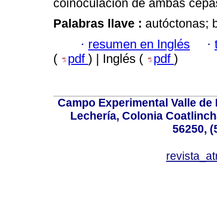
coinoculación de ambas cepa
Palabras llave :
autóctonas; b
·
resumen en Inglés
·
(
pdf
) | Inglés (
pdf
)
Campo Experimental Valle de 
Lechería, Colonia Coatlinc
56250, (
revista_