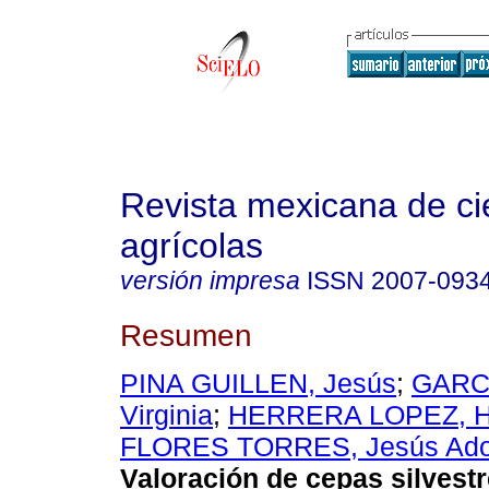
Revista mexicana de ci
agrícolas
versión impresa
ISSN
2007-093
Resumen
PINA GUILLEN, Jesús
;
GARC
Virginia
;
HERRERA LOPEZ, H
FLORES TORRES, Jesús Ado
Valoración de cepas silvest