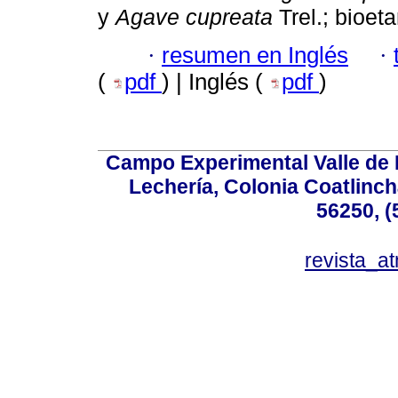
y
Agave cupreata
Trel.; bioeta
·
resumen en Inglés
·
(
pdf
) | Inglés (
pdf
)
Campo Experimental Valle de 
Lechería, Colonia Coatlinc
56250, (
revista_