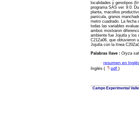
localidades y genotipos (lí
programa SAS ver. 9.0. Dur
planta, macollos productiv
panícula, granos manchado
metro cuadrado. La fecha d
todas las variables evaluad
ambos mostraron diferencia
ambiente fue Jojutla y los
C21Za06, que obtuvieron u
Jojutla con la línea C20Za
Palabras llave :
Oryza sat
·
resumen en Inglé
Inglés (
pdf
)
Campo Experimental Valle 