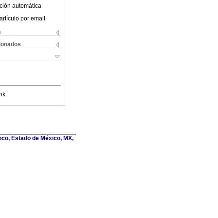
ción automática
artículo por email
s
cionados
nk
oco, Estado de México, MX,