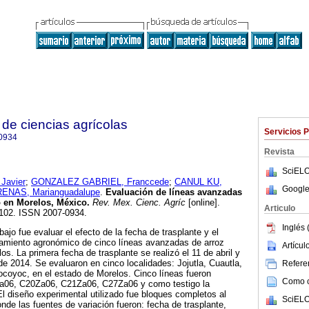
de ciencias agrícolas
Servicios 
0934
Revista
SciELO
Javier
;
GONZALEZ GABRIEL, Franccede
;
CANUL KU,
Google
NAS, Marianguadalupe
.
Evaluación de líneas avanzadas
 en Morelos, México.
Rev. Mex. Cienc. Agríc
[online].
Articulo
1102. ISSN 2007-0934.
Inglés 
bajo fue evaluar el efecto de la fecha de trasplante y el
amiento agronómico de cinco líneas avanzadas de arroz
Artícu
los. La primera fecha de trasplante se realizó el 11 de abril y
e 2014. Se evaluaron en cinco localidades: Jojutla, Cuautla,
Referen
coyoc, en el estado de Morelos. Cinco líneas fueron
Como ci
a06, C20Za06, C21Za06, C27Za06 y como testigo la
l diseño experimental utilizado fue bloques completos al
SciELO
donde las fuentes de variación fueron: fecha de trasplante,