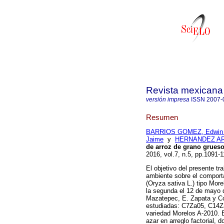
Revista mexicana 
versión impresa
ISSN
2007-
Resumen
BARRIOS GOMEZ, Edwin 
Jaime
y
HERNANDEZ ARE
de arroz de grano grueso
2016, vol.7, n.5, pp.1091-
El objetivo del presente tra
ambiente sobre el comport
(Oryza sativa L.) tipo More
la segunda el 12 de mayo d
Mazatepec, E. Zapata y Co
estudiadas: C7Za05, C14Z
variedad Morelos A-2010. E
azar en arreglo factorial, 