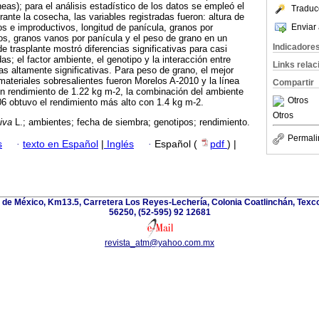
neas); para el análisis estadístico de los datos se empleó el
Traduc
ante la cosecha, las variables registradas fueron: altura de
Enviar 
os e improductivos, longitud de panícula, granos por
s, granos vanos por panícula y el peso de grano en un
Indicadore
e trasplante mostró diferencias significativas para casi
as; el factor ambiente, el genotipo y la interacción entre
Links rela
s altamente significativas. Para peso de grano, el mejor
 materiales sobresalientes fueron Morelos A-2010 y la línea
Compartir
n rendimiento de 1.22 kg m-2, la combinación del ambiente
Otros
06 obtuvo el rendimiento más alto con 1.4 kg m-2.
Otros
iva
L.; ambientes; fecha de siembra; genotipos; rendimiento.
Permali
s
·
texto en Español
|
Inglés
·
Español (
pdf
) |
de México, Km13.5, Carretera Los Reyes-Lechería, Colonia Coatlinchán, Texc
56250, (52-595) 92 12681
revista_atm@yahoo.com.mx