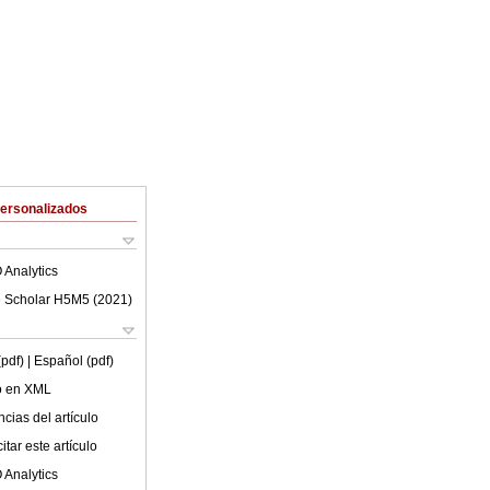
Personalizados
 Analytics
 Scholar H5M5 (
2021
)
(pdf)
| Español (pdf)
lo en XML
cias del artículo
tar este artículo
 Analytics