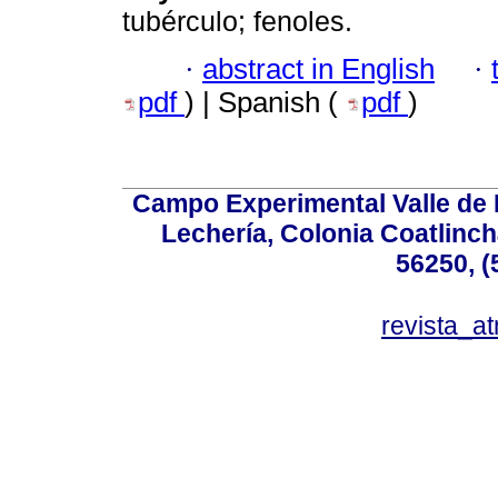
tubérculo; fenoles.
·
abstract in English
·
pdf
) | Spanish (
pdf
)
Campo Experimental Valle de 
Lechería, Colonia Coatlinc
56250, (
revista_