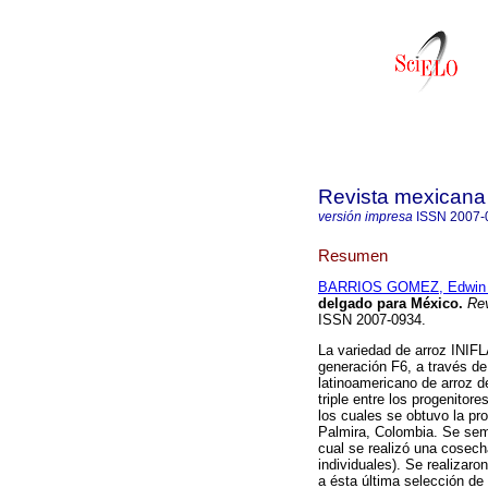
Revista mexicana 
versión impresa
ISSN
2007-
Resumen
BARRIOS GOMEZ, Edwin 
delgado para México.
Rev
ISSN 2007-0934.
La variedad de arroz INIF
generación F6, a través de
latinoamericano de arroz d
triple entre los progeni
los cuales se obtuvo la p
Palmira, Colombia. Se semb
cual se realizó una cosech
individuales). Se realizar
a ésta última selección d