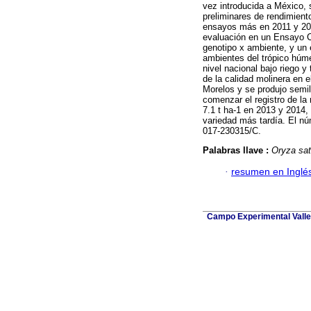
vez introducida a México, 
preliminares de rendimient
ensayos más en 2011 y 201
evaluación en un Ensayo C
genotipo x ambiente, y un 
ambientes del trópico húme
nivel nacional bajo riego 
de la calidad molinera en 
Morelos y se produjo semil
comenzar el registro de la
7.1 t ha-1 en 2013 y 2014, 
variedad más tardía. El nú
017-230315/C.
Palabras llave :
Oryza sat
·
resumen en Inglé
Campo Experimental Valle 