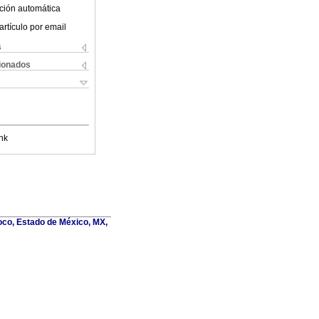
ción automática
artículo por email
s
cionados
nk
oco, Estado de México, MX,