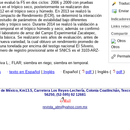
se evaluó la F5 en dos ciclos: 2006 y 2009 con pruebas
Traduc
o en el trópico seco, posteriormente se realizaron dos
Enviar 
2 en el trópico seco y húmedo. En 2013 se realizó la
ompacto de Rendimiento (ECR), se determinó la interacción
Indicadore
estudio de parámetros de estabilidad bajo diferentes
do y trópico seco. Durante 2014 se realizó la validación a
Links rela
y temporal en el trópico húmedo y seco; además se confirmó
el laboratorio de arroz del Campo Experimental Zacatepec,
Compartir
la básica. Se realizaron seis años de evaluación, antes de
Otros
 nueva variedad, la cual obtuvo un rendimiento promedio de
una tonelada por encima del testigo nacional El Silverio,
Otros
mero de registro provisional ante el SNICS es el 3103-ARZ-
Permali
iva
L.; FLAR; siembra en riego; siembra en temporal.
s
·
texto en Español
|
Inglés
·
Español (
pdf
) | Inglés (
pdf
)
de México, Km13.5, Carretera Los Reyes-Lechería, Colonia Coatlinchán, Texc
56250, (52-595) 92 12681
revista_atm@yahoo.com.mx