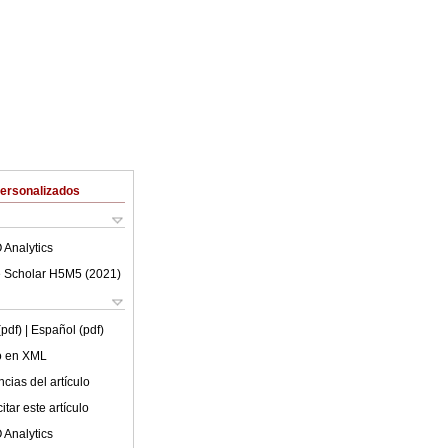
Personalizados
 Analytics
 Scholar H5M5 (
2021
)
(pdf)
| Español (pdf)
lo en XML
cias del artículo
tar este artículo
 Analytics