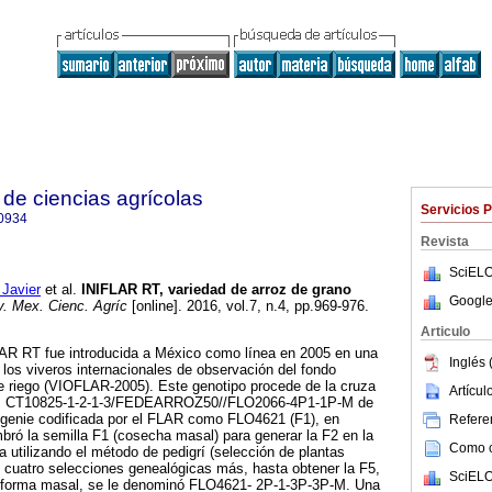
de ciencias agrícolas
Servicios 
0934
Revista
SciELO
Javier
et al.
INIFLAR RT, variedad de arroz de grano
Google
. Mex. Cienc. Agríc
[online]. 2016, vol.7, n.4, pp.969-976.
Articulo
LAR RT fue introducida a México como línea en 2005 en una
Inglés 
 los viveros internacionales de observación del fondo
e riego (VIOFLAR-2005). Este genotipo procede de la cruza
Artícu
tores CT10825-1-2-1-3/FEDEARROZ50//FLO2066-4P1-1P-M de
rogenie codificada por el FLAR como FLO4621 (F1), en
Referen
ró la semilla F1 (cosecha masal) para generar la F2 en la
Como ci
a utilizando el método de pedigrí (selección de plantas
on cuatro selecciones genealógicas más, hasta obtener la F5,
SciELO
e forma masal, se le denominó FLO4621- 2P-1-3P-3P-M. Una