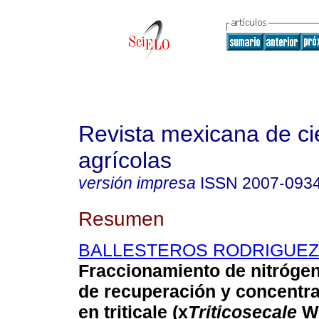
Revista mexicana de ci
agrícolas
versión impresa
ISSN
2007-093
Resumen
BALLESTEROS RODRIGUEZ, 
Fraccionamiento de nitrógen
de recuperación y concentra
en triticale (x
Triticosecale
Wi