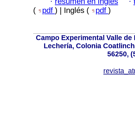
·
resumen en Inglés
·
(
pdf
) | Inglés (
pdf
)
Campo Experimental Valle de 
Lechería, Colonia Coatlinc
56250, (
revista_