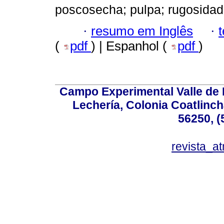
poscosecha; pulpa; rugosidad 
·
resumo em Inglês
·
(
pdf
) | Espanhol (
pdf
)
Campo Experimental Valle de 
Lechería, Colonia Coatlinc
56250, (
revista_