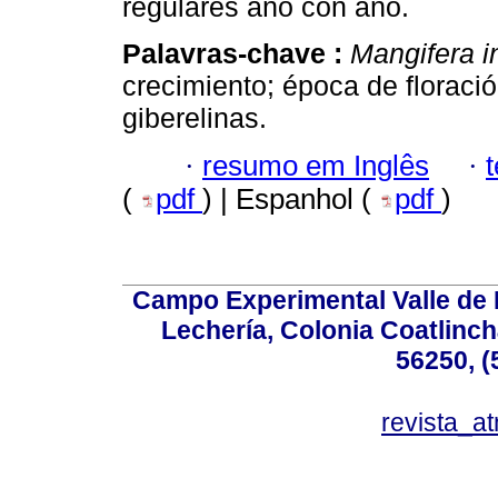
regulares año con año.
Palavras-chave :
Mangifera i
crecimiento; época de floración
giberelinas.
·
resumo em Inglês
·
(
pdf
) | Espanhol (
pdf
)
Campo Experimental Valle de 
Lechería, Colonia Coatlinc
56250, (
revista_