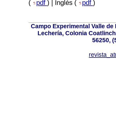
(
pdf
) | Inglés (
pdf
)
Campo Experimental Valle de 
Lechería, Colonia Coatlinc
56250, (
revista_