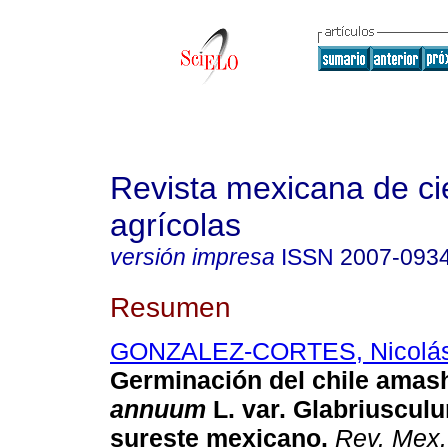
Revista mexicana de ci
agrícolas
versión impresa
ISSN
2007-093
Resumen
GONZALEZ-CORTES, Nicolá
Germinación del chile amash
annuum
L. var. Glabriusculu
sureste mexicano.
Rev. Mex. 